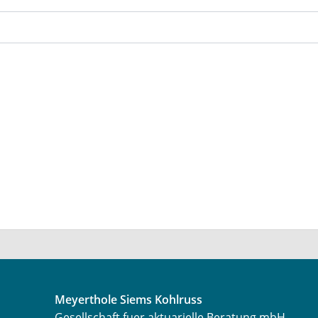
Meyerthole Siems Kohlruss
Gesellschaft fuer aktuarielle Beratung mbH